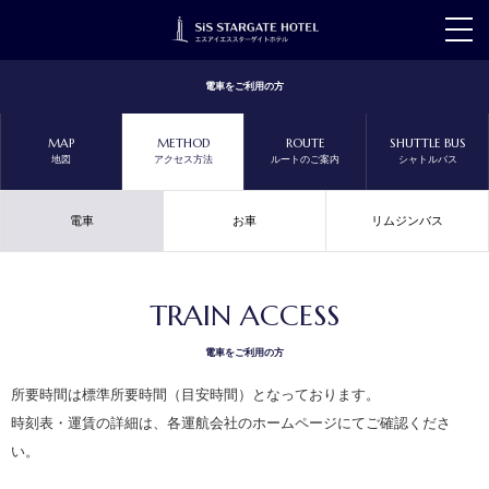
t
o
g
g
電車をご利用の方
l
e
n
MAP
METHOD
ROUTE
SHUTTLE BUS
a
地図
アクセス方法
ルートのご案内
シャトルバス
v
i
g
a
電車
お車
リムジンバス
t
i
o
n
TRAIN ACCESS
電車をご利用の方
所要時間は標準所要時間（目安時間）となっております。
時刻表・運賃の詳細は、各運航会社のホームページにてご確認くださ
い。