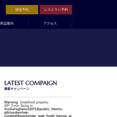
1
宿泊予約
レストラン予約
周辺案内
アクセス
LATEST COMPAIGN
最新キャンペーン
Warning
: Undefined property:
WP_Error::$slug in
/home/sghwsv110712/public_html/s-
gth/system/wp-
content/themes/star_gate_hotel_kansai_ai