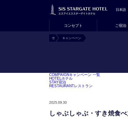
コンセプト
ご宿泊
キャンペーン
H
O
M
E
COMPAIGN
キャンペーン 一覧
HOTEL
ホテル
STAY
宿泊
RESTAURANT
レストラン
2025.09.30
しゃぶしゃぶ・すき焼食べ