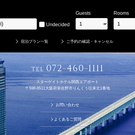
Guests
Rooms
Undecided
宿泊プラン一覧
ご予約の確認・キャンセル
072-460-1111
TEL
スターゲイトホテル関西エアポート
〒598-8511大阪府泉佐野市りんくう往来北1番地
お問い合わせ
よくあるご質問