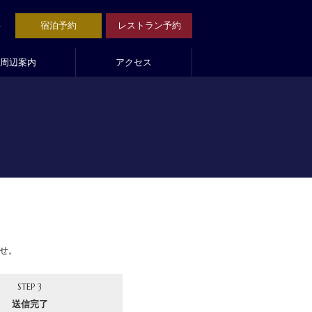
1
宿泊予約
レストラン予約
周辺案内
アクセス
せ。
STEP 3
送信完了