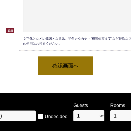
必須
文字化けなどの原因となる為、半角カタカナ・"機種依存文字"など特殊な
の使用はお控えください。
Guests
Rooms
Undecided