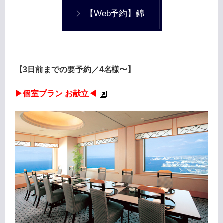
【Web予約】錦
【3日前までの要予約／4名様〜】
▶︎個室プラン お献立◀︎