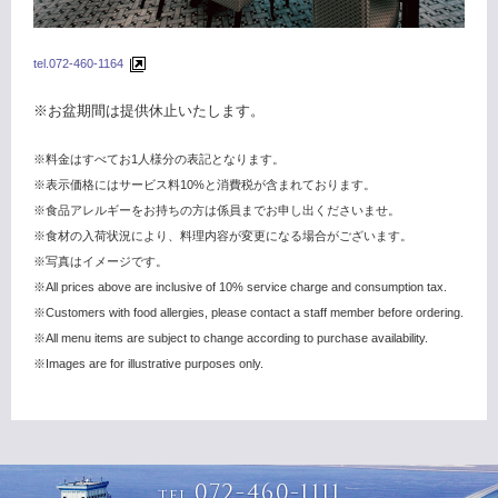
tel.072-460-1164
※お盆期間は提供休止いたします。
※料金はすべてお1人様分の表記となります。
※表示価格にはサービス料10%と消費税が含まれております。
※食品アレルギーをお持ちの方は係員までお申し出くださいませ。
※食材の入荷状況により、料理内容が変更になる場合がございます。
※写真はイメージです。
※All prices above are inclusive of 10% service charge and consumption tax.
※Customers with food allergies, please contact a staff member before ordering.
※All menu items are subject to change according to purchase availability.
※Images are for illustrative purposes only.
072-460-1111
TEL