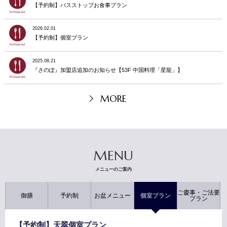
【予約制】バスストップお食事プラン
2026.02.01
【予約制】個室プラン
2025.08.21
『さのぽ』加盟店追加のお知らせ【53F 中国料理「星龍」】
MORE
MENU
メニューのご案内
ご慶事・ご法要
御膳
予約制
お盆メニュー
個室プラン
プラン
【予約制】天翠個室プラン