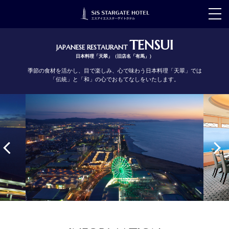
t
o
g
g
TENSUI
JAPANESE RESTAURANT
l
e
日本料理「天翠」（旧店名「有馬」）
n
a
季節の食材を活かし、目で楽しみ、心で味わう日本料理「天翠」では
v
「伝統」と「和」の心でおもてなしをいたします。
i
g
a
t
i
o
n