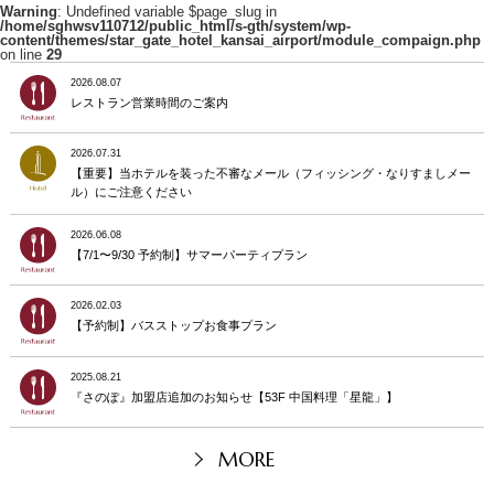
Warning
: Undefined variable $page_slug in
/home/sghwsv110712/public_html/s-gth/system/wp-
content/themes/star_gate_hotel_kansai_airport/module_compaign.php
on line
29
2026.08.07
レストラン営業時間のご案内
2026.07.31
【重要】当ホテルを装った不審なメール（フィッシング・なりすましメー
ル）にご注意ください
2026.06.08
【7/1〜9/30 予約制】サマーパーティプラン
2026.02.03
【予約制】バスストップお食事プラン
2025.08.21
『さのぽ』加盟店追加のお知らせ【53F 中国料理「星龍」】
MORE