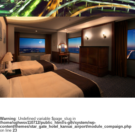
Warning
: Undefined variable $page_slug in
/home/sghwsv110712/public_html/s-gth/system/wp-
content/themes/star_gate_hotel_kansai_airport/module_compaign.php
on line
23