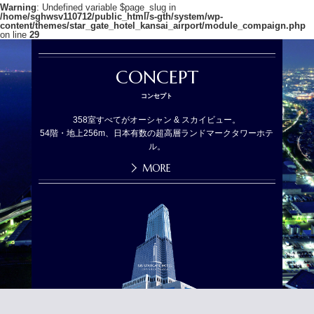
Warning
: Undefined variable $page_slug in
/home/sghwsv110712/public_html/s-gth/system/wp-
content/themes/star_gate_hotel_kansai_airport/module_compaign.php
on line
29
CONCEPT
コンセプト
358室すべてがオーシャン & スカイビュー。
54階・地上256m、日本有数の超高層ランドマークタワーホテ
ル。
MORE