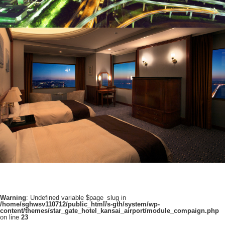
Warning
: Undefined variable $page_slug in
/home/sghwsv110712/public_html/s-gth/system/wp-
content/themes/star_gate_hotel_kansai_airport/module_compaign.php
on line
23