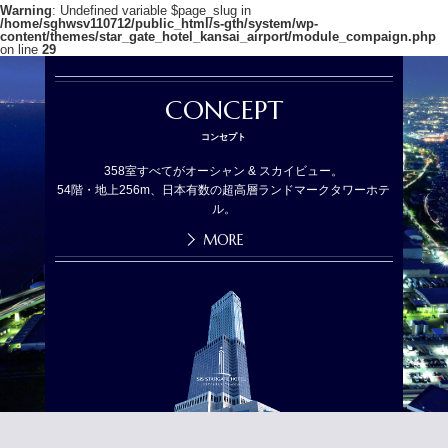
Warning
: Undefined variable $page_slug in
/home/sghwsv110712/public_html/s-gth/system/wp-
content/themes/star_gate_hotel_kansai_airport/module_compaign.php
on line
29
CONCEPT
コンセプト
358室すべてがオーシャン & スカイビュー。
54階・地上256m、日本有数の超高層ランドマークタワーホテ
ル。
MORE