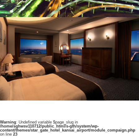
Warning
: Undefined variable $page_slug in
/home/sghwsv110712/public_html/s-gth/system/wp-
content/themes/star_gate_hotel_kansai_airport/module_compaign.php
on line
23