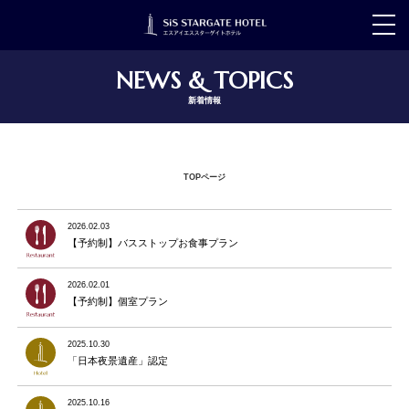
t
o
g
g
NEWS & TOPICS
l
e
新着情報
n
a
v
i
g
TOPページ
a
t
i
o
2026.02.03
n
【予約制】バスストップお食事プラン
2026.02.01
【予約制】個室プラン
2025.10.30
「日本夜景遺産」認定
2025.10.16